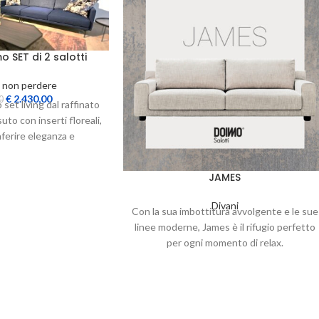
 SET di 2 salotti
 non perdere
€
2.430,00
0
set living dal raffinato
uto con inserti floreali,
nferire eleganza e
icatezza al
JAMES
Divani
Con la sua imbottitura avvolgente e le sue
linee moderne, James è il rifugio perfetto
per ogni momento di relax.