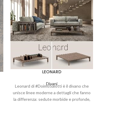
LEONARD
Divani
Leonard di #DoimoSalotti è il divano che
unisce linee moderne a dettagli che fanno
Newton di @Doi
la differenza: sedute morbide e profonde,
segue il tuo ri
schienali volan