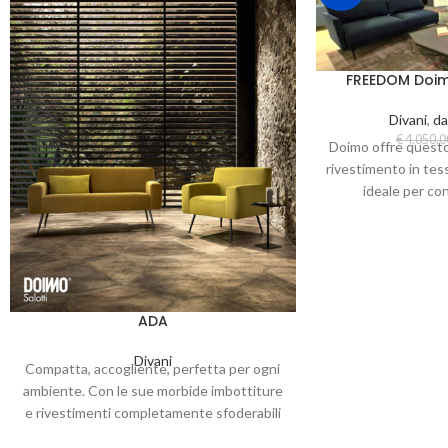
FREEDOM Doimo
Divani
,
da
€
4.050,0
Doimo offre questo 
rivestimento in tess
ideale per co
sofist
ADA
Divani
Compatta, accogliente, perfetta per ogni
ambiente. Con le sue morbide imbottiture
e rivestimenti completamente sfoderabili
in tessuto, similpelle o pelle,