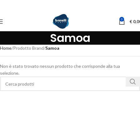
0
€
0,0
Samoa
Home
Prodotto Brand
Samoa
Non è stato trovato nessun prodotto che corrisponde alla tua
selezione.