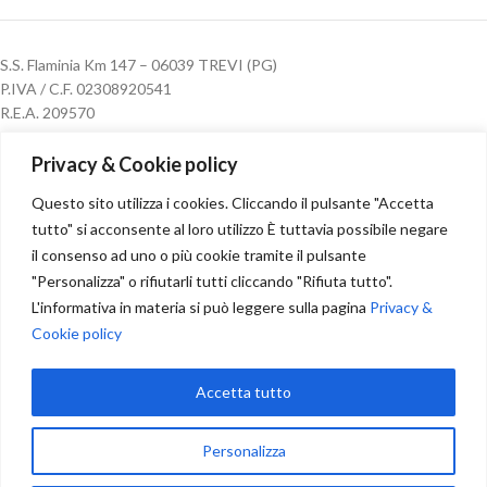
S.S. Flaminia Km 147 – 06039 TREVI (PG)
P.IVA / C.F. 02308920541
R.E.A. 209570
Cap. Soc. € 40.000,00 i.v.
Privacy & Cookie policy
CONTATTI
Questo sito utilizza i cookies. Cliccando il pulsante "Accetta
tutto" si acconsente al loro utilizzo È tuttavia possibile negare
il consenso ad uno o più cookie tramite il pulsante
"Personalizza" o rifiutarli tutti cliccando "Rifiuta tutto".
Info:
L'informativa in materia si può leggere sulla pagina
Privacy &
Tel./Fax
+39 0742 67 08 43
Cookie policy
Mobile:
3343918933
info@brunellimobili.com
Accetta tutto
ORARI
Personalizza