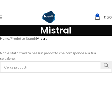
0
€
0,0
Mistral
Home
Prodotto Brand
Mistral
Non è stato trovato nessun prodotto che corrisponde alla tua
selezione.