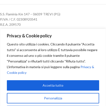
S.S. Flaminia Km 147 – 06039 TREVI (PG)
P.IVA / C.F. 02308920541
R.E.A. 209570
Cap. Soc. € 40.000,00 i.v.
Privacy & Cookie policy
CONTATTI
Questo sito utilizza i cookies. Cliccando il pulsante "Accetta
tutto" si acconsente al loro utilizzo È tuttavia possibile negare
il consenso ad uno o più cookie tramite il pulsante
"Personalizza" o rifiutarli tutti cliccando "Rifiuta tutto".
Info:
L'informativa in materia si può leggere sulla pagina
Privacy &
Tel./Fax
+39 0742 67 08 43
Cookie policy
Mobile:
3343918933
info@brunellimobili.com
Accetta tutto
ORARI
Personalizza